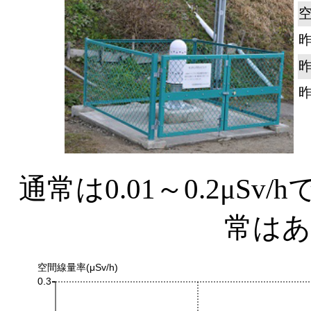
通常は0.01～0.2μS
常は